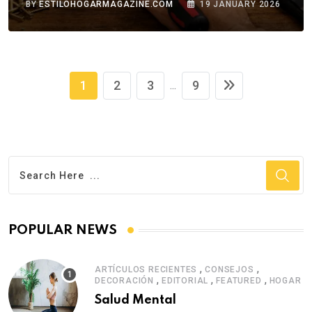
BY
ESTILOHOGARMAGAZINE.COM
19 JANUARY 2026
1
2
3
9
...
POPULAR NEWS
,
,
ARTÍCULOS RECIENTES
CONSEJOS
,
,
,
DECORACIÓN
EDITORIAL
FEATURED
HOGAR
Salud Mental