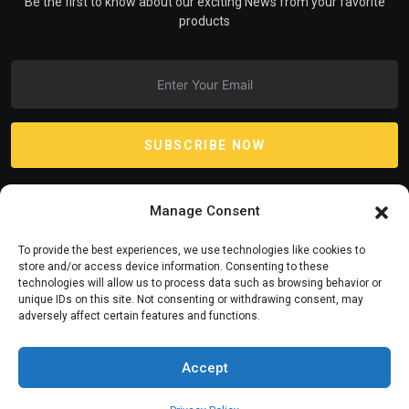
Be the first to know about our exciting News from your favorite
products
SUBSCRIBE NOW
Manage Consent
To provide the best experiences, we use technologies like cookies to
store and/or access device information. Consenting to these
technologies will allow us to process data such as browsing behavior or
unique IDs on this site. Not consenting or withdrawing consent, may
adversely affect certain features and functions.
Accept
© 2025 Estilo Hogar Magazine. All Rights Reserved by