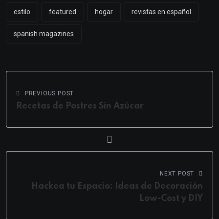
estilo
featured
hogar
revistas en español
spanish magazines
PREVIOUS POST
Recetas de Postres Sin Azúcar
NEXT POST
Hackea tu Espacio: Ideas de Decoración
Low-Cost y DIY