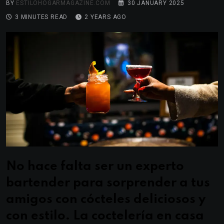
BY
ESTILOHOGARMAGAZINE.COM
30 JANUARY 2025
3 MINUTES READ
2 YEARS AGO
No hace falta ser un experto
bartender para sorprender a tus
amigos con cócteles deliciosos y
con estilo. La coctelería en casa