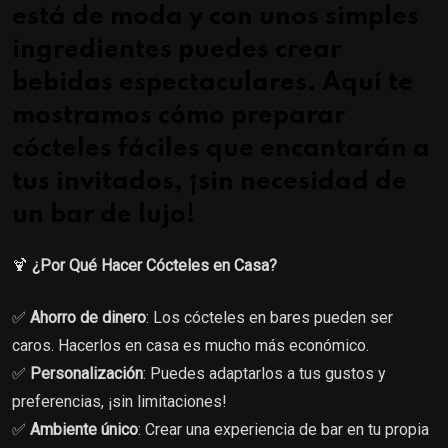
está de moda y con unos simples
ingredientes puedes crear
bebidas espectaculares. Aquí te
mostramos cómo preparar
cócteles fáciles que encantarán a
tus invitados, ¡sin necesidad de
un bar de lujo!
🍹
¿Por Qué Hacer Cócteles en Casa?
✅
Ahorro de dinero
: Los cócteles en bares pueden ser
caros. Hacerlos en casa es mucho más económico.
✅
Personalización
: Puedes adaptarlos a tus gustos y
preferencias, ¡sin limitaciones!
✅
Ambiente único
: Crear una experiencia de bar en tu propia