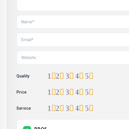
1
2
3
4
5
Quality
1
2
3
4
5
Price
1
2
3
4
5
Service