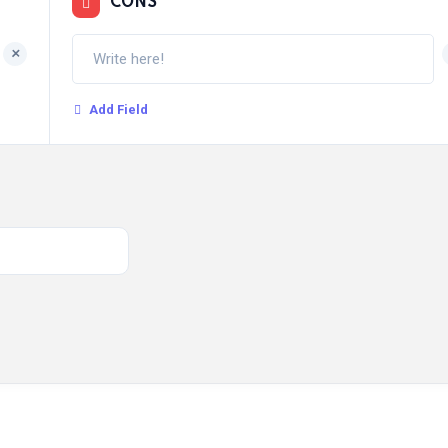
CONS
+
Add Field