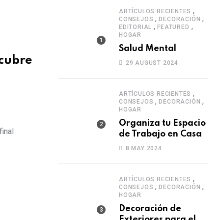
,
ARTÍCULOS RECIENTES
,
,
CONSEJOS
DECORACIÓN
,
,
EDITORIAL
FEATURED
HOGAR
Salud Mental
cubre
29 AUGUST 2024
,
ARTÍCULOS RECIENTES
,
,
CONSEJOS
DECORACIÓN
HOGAR
Organiza tu Espacio
inal
de Trabajo en Casa
8 MAY 2024
,
ARTÍCULOS RECIENTES
,
,
CONSEJOS
DECORACIÓN
HOGAR
Decoración de
Exteriores para el