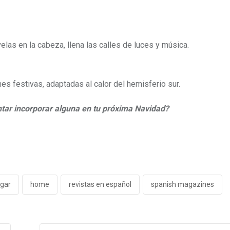
las en la cabeza, llena las calles de luces y música.
es festivas, adaptadas al calor del hemisferio sur.
entar incorporar alguna en tu próxima Navidad?
gar
home
revistas en español
spanish magazines