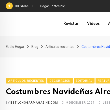
Skip
TRENDING
Hogar Sostenible
to
content
Revistas
Videos
A
Estilo Hogar
Blog
Artículos recientes
Costumbres Navid
ARTÍCULOS RECIENTES
DECORACIÓN
EDITORIAL
FEATUR
Costumbres Navideñas Alr
BY
ESTILOHOGARMAGAZINE.COM
9 DECEMBER 2024
LES