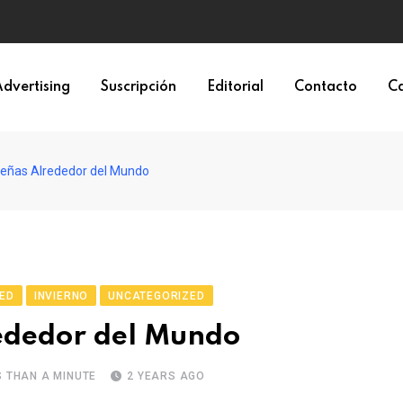
dvertising
Suscripción
Editorial
Contacto
Ca
eñas Alrededor del Mundo
ED
INVIERNO
UNCATEGORIZED
ededor del Mundo
S THAN A MINUTE
2 YEARS AGO