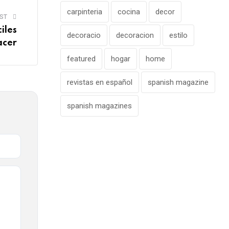
carpinteria
cocina
decor
ST
iles
decoracio
decoracion
estilo
acer
featured
hogar
home
revistas en español
spanish magazine
spanish magazines