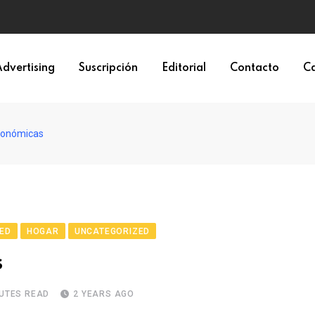
dvertising
Suscripción
Editorial
Contacto
Ca
tronómicas
ED
HOGAR
UNCATEGORIZED
s
NUTES READ
2 YEARS AGO