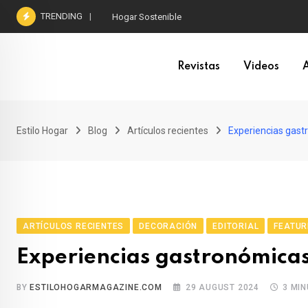
Skip
TRENDING
Hogar Sostenible
to
content
Revistas
Videos
A
Estilo Hogar
Blog
Artículos recientes
Experiencias gas
ARTÍCULOS RECIENTES
DECORACIÓN
EDITORIAL
FEATUR
Experiencias gastronómica
BY
ESTILOHOGARMAGAZINE.COM
29 AUGUST 2024
3 MI