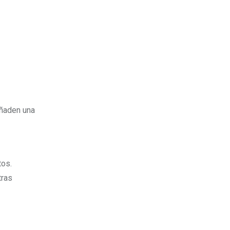
añaden una
tos.
tras