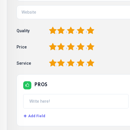
1
2
3
4
5
Quality
1
2
3
4
5
Price
1
2
3
4
5
Service
PROS
Add Field