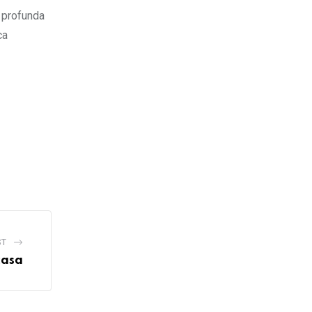
 profunda
ca
ST
casa