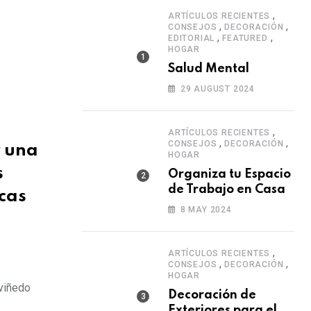
,
ARTÍCULOS RECIENTES
,
,
CONSEJOS
DECORACIÓN
,
,
EDITORIAL
FEATURED
HOGAR
Salud Mental
29 AUGUST 2024
,
ARTÍCULOS RECIENTES
,
,
CONSEJOS
DECORACIÓN
r una
HOGAR
s
Organiza tu Espacio
de Trabajo en Casa
cas
8 MAY 2024
,
ARTÍCULOS RECIENTES
,
,
CONSEJOS
DECORACIÓN
HOGAR
 viñedo
Decoración de
Exteriores para el