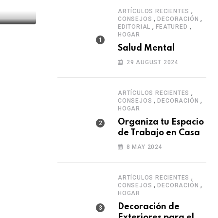
,
ARTÍCULOS RECIENTES
,
,
CONSEJOS
DECORACIÓN
,
,
EDITORIAL
FEATURED
HOGAR
Salud Mental
29 AUGUST 2024
,
ARTÍCULOS RECIENTES
,
,
CONSEJOS
DECORACIÓN
HOGAR
Organiza tu Espacio
de Trabajo en Casa
8 MAY 2024
,
ARTÍCULOS RECIENTES
,
,
CONSEJOS
DECORACIÓN
HOGAR
Decoración de
Exteriores para el