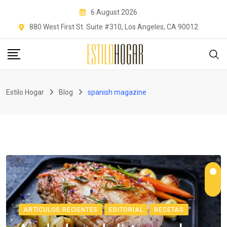
Skip
6 August 2026
to
880 West First St. Suite #310, Los Angeles, CA 90012
content
Estilo Hogar
Blog
spanish magazine
ARTÍCULOS RECIENTES
EDITORIAL
RECETAS