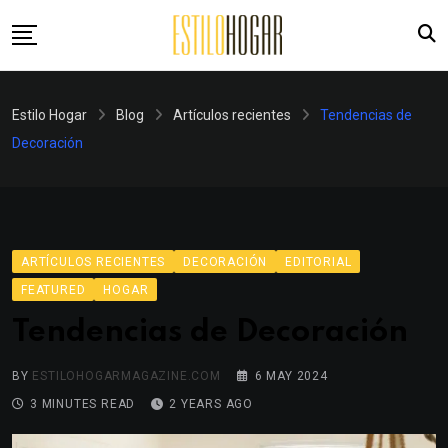
Skip
to
content
Revistas
Estilo Hogar
Blog
Artículos recientes
Tendencias de
Videos
Decoración
Advertising
Suscripción
Editorial
ARTÍCULOS RECIENTES
DECORACIÓN
EDITORIAL
Contacto
FEATURED
HOGAR
Categorías
Tendencias de Decoración
BY
ESTILOHOGARMAGAZINE.COM
6 MAY 2024
3 MINUTES READ
2 YEARS AGO